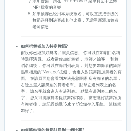
添加音樂 - 請在“Performance”菜單頁面中上傳
MP3檔案的音樂
如果预赛已经用本系统报名，可以直接把晋级的
舞蹈选择到决赛或其他比賽，无需重新添加舞者
老师信息
如何把舞者加入特定舞蹈?
假設你已經加好舞者／演員信息。 你可以在加劇目名稱
時選擇演員。 或者當你加好舞者， 老師／編導， 和舞
蹈名稱後， 你可以在舞蹈列表頁， 對想要加舞者的舞蹈
點擊相應的“Manage”按鈕， 會進入對該舞蹈加舞者的頁
面。 在該頁面您會看到左邊是您團隊 所有舞者的名單，
右邊是選入該舞蹈的舞者名單。 點擊左邊列表上的名
字， 該名字就會進入右邊列表。 點擊右邊列表上的名
字， 您又可將該舞者從該舞蹈移除。 當您選好該舞蹈所
有舞者後， 請記得點擊“Submit”按鈕存入系統。 這樣就
加好了。
如何將特定的舞蹈註冊到一個比賽?